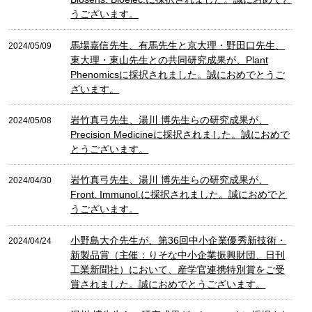
うございます。
馬場嘉信先生、有馬先生と京大理・野田口先生、
2024/05/09
東大理・東山先生との共同研究成果が、Plant
Phenomicsに採択されました。誠におめでとうご
ざいます。
岩竹真弓先生、湯川 博先生らの研究成果が、
2024/05/08
Precision Medicineに採択されました。誠におめで
とうございます。
岩竹真弓先生、湯川 博先生らの研究成果が、
2024/04/30
Front. Immunol.に採択されました。誠におめでと
うございます。
小野島大介先生が、第36回中小企業優秀新技術・
2024/04/24
新製品賞（主催：りそな中小企業振興財団、日刊
工業新聞社）において、産学官連携特別賞をご受
賞されました。誠におめでとうございます。