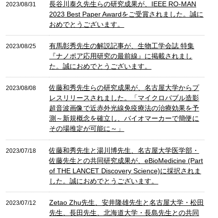
長谷川泰久先生らの研究成果が、IEEE RO-MAN
2023/08/31
2023 Best Paper Awardをご受賞されました。誠に
おめでとうございます。
有馬彰秀先生の解説記事が、生物工学会誌 特集
2023/08/25
『ナノポア応用研究の最前線』に掲載されまし
た。誠におめでとうございます。
佐藤和秀先生らの研究成果が、名古屋大学からプ
2023/08/08
レスリリースされました。「マイクロバブル造影
超音波画像で近赤外光線免疫療法の治療効果を予
測～新規概念を確立し、バイオマーカーで簡便に
その場推定が可能に～」
佐藤和秀先生と湯川博先生、名古屋大学医学部・
2023/07/18
佐藤先生との共同研究成果が、eBioMedicine (Part
of THE LANCET Discovery Science)に採択されま
した。誠におめでとうございます。
Zetao Zhu先生、安井隆雄先生と名古屋大学・松田
2023/07/12
先生、長田先生、北海道大学・長島先生との共同