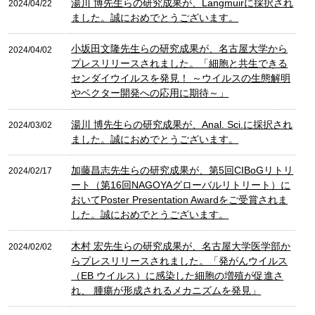
湯川 博先生らの研究成果が、Langmuirに採択され
2024/04/22
ました。誠におめでとうございます。
小坂田文隆先生らの研究成果が、名古屋大学から
2024/04/02
プレスリリースされました。「細胞と共生できる
センダイウイルスを発見！ ～ウイルスの生態解明
やベクター開発への応用に期待～」
湯川 博先生らの研究成果が、Anal. Sci.に採択され
2024/03/02
ました。誠におめでとうございます。
加藤昌志先生らの研究成果が、第5回CIBoGリトリ
2024/02/17
ート（第16回NAGOYAグローバルリトリート）に
おいてPoster Presentation Awardをご受賞されま
した。誠におめでとうございます。
木村 宏先生らの研究成果が、名古屋大学医学部か
2024/02/02
らプレスリリースされました。「発がんウイルス
（EB ウイルス）に感染した細胞の増殖が促進さ
れ、 腫瘍が形成されるメカニズムを発見」