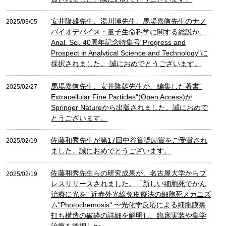
安井隆雄先生、湯川博先生、馬場嘉信先生のナノ
2025/03/05
バイオデバイス・量子生命科学に関する総説が、
Anal. Sci. 40周年記念特集号"Progress and
Prospect in Analytical Science and Technology"に
採択されました。 誠におめでとうございます。
馬場嘉信先生、安井隆雄先生が、編集した著書"
2025/02/27
Extracellular Fine Particles"(Open Access)が
Springer Natureから出版されました。誠におめで
とうございます。
佐藤和秀先生が第17回中谷賞奨励賞をご受賞され
2025/02/19
ました。誠におめでとうございます。
佐藤和秀先生らの研究成果が、名古屋大学からプ
2025/02/19
レスリリースされました。「新しい細胞死でがん
治療に光を" 近赤外光線免疫療法の細胞死メカニズ
ム"Photochemosis" 〜光化学反応による細胞膜裏
打ち構造の破砕の詳細を解明し、臨床実装や集学