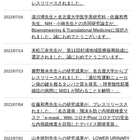
レスリリースされました。
湯川博先生と名古屋大学医学系研究科・佐藤和秀
2022/07/16
先生、NIH・小林先生との共同研究論文が、
Bioengineering & Translational Medicineに採択さ
れました。誠におめでとうございます。
末松三奈先生が、第11回杉浦地域医療振興助成に
2022/07/14
選定されました。誠におめでとうございます。
勝野雅央先生らの研究成果が、名古屋大学からプ
2022/07/13
レスリリースされました。「遺伝性運動ニューロ
ン病の鍵を握るタンパク質を発見 －球脊髄性筋萎
縮症の病態に MID1 が関わることを解明－ 」
佐藤和秀先生らの研究成果が、プレスリリースさ
2022/07/04
れました。「名古屋発；飛沫を防ぐ内視鏡検査マ
スク「e-mask」With コロナ/Post コロナでの安全
な内視鏡検査を目指したデバイス開発実装」
山本徳則先生らの研究成果が、LOWER URINARY
2022/07/01