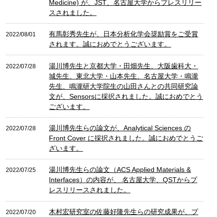
Medicine) が、JST、名古屋大学からプレスリリー
スされました。
有馬彰秀先生が、日本分析化学会奨励賞をご受賞
2022/08/01
されます。誠におめでとうございます。
湯川博先生と京都大学・田畑先生、大阪歯科大・
2022/07/28
城先生、東北大学・山本先生、名古屋大学・鳴瀧
先生、鳴瀧研大学院生の山田さんとの共同研究論
文が、Sensorsに採択されました。誠におめでとう
ございます。
湯川博先生らの論文が、Analytical Sciences の
2022/07/28
Front Cover に採択されました。誠におめでとうご
ざいます。
湯川博先生らの論文（ACS Applied Materials &
2022/07/25
Interfaces）の内容が、 名古屋大学、QSTからプ
レスリリースされました。
木村宏研究室の佐藤好隆先生らの研究成果が、プ
2022/07/20