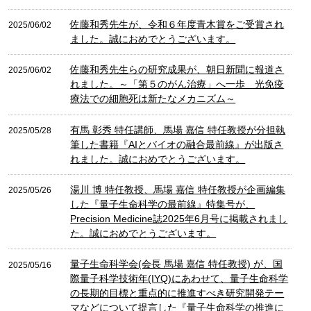
佐藤和秀先生が、令和６年度青木賞をご受賞され
2025/06/02
ました。誠におめでとうございます。
佐藤和秀先生らの研究成果が、朝日新聞に報道さ
2025/06/02
れました。～「第５のがん治療」へ一歩 光免疫
療法での細胞死は新たなメカニズム～
有馬 彰秀 特任講師、馬場 嘉信 特任教授が分担執
2025/05/28
筆した書籍『AIとバイオの融合最前線』が出版さ
れました。誠におめでとうございます。
湯川 博 特任教授、馬場 嘉信 特任教授が企画編集
2025/05/26
した『量子生命科学の最前線』特集号が、
Precision Medicine誌2025年6月号に掲載されまし
た。誠におめでとうございます。
量子生命科学会(会長 馬場 嘉信 特任教授) が、国
2025/05/16
際量子科学技術年(IYQ)にあわせて、量子生命科学
の長期的目標と重点的に推進すべき研究開発テー
マなどについて提言した『量子生命科学の推進に