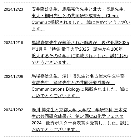
安井隆雄先生、馬場嘉信先生と北大・長島先生、
2024/12/23
東大・柳田先生との共同研究成果が、Chem.
Comm.に採択されました。 誠におめでとうござい
ます。
馬場嘉信先生が執筆された解説が、現代化学2025
2024/12/18
年1月号『特集 量子力学2025 誕生から100年，
拡大するその科学』に掲載されました。誠におめ
でとうございます。
馬場嘉信先生、湯川 博先生と名古屋大学医学部・
2024/12/06
有馬先生、須賀先生との共同研究成果が、
Communications Biologyに掲載されました。誠に
おめでとうございます。
湯川 博先生と京都大学 大学院工学研究科 三木先
2024/12/02
生の共同研究成果が、第14回CSJ化学フェスタ
2024 優秀ポスター発表賞を受賞しました。誠に
おめでとうございます。