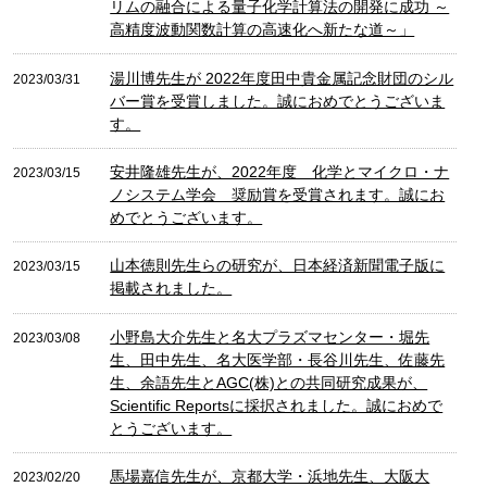
リムの融合による量子化学計算法の開発に成功 ～
高精度波動関数計算の高速化へ新たな道～」
湯川博先生が 2022年度田中貴金属記念財団のシル
2023/03/31
バー賞を受賞しました。誠におめでとうございま
す。
安井隆雄先生が、2022年度 化学とマイクロ・ナ
2023/03/15
ノシステム学会 奨励賞を受賞されます。誠にお
めでとうございます。
山本徳則先生らの研究が、日本経済新聞電子版に
2023/03/15
掲載されました。
小野島大介先生と名大プラズマセンター・堀先
2023/03/08
生、田中先生、名大医学部・長谷川先生、佐藤先
生、余語先生とAGC(株)との共同研究成果が、
Scientific Reportsに採択されました。誠におめで
とうございます。
馬場嘉信先生が、京都大学・浜地先生、大阪大
2023/02/20