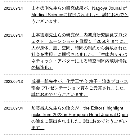
山本徳則先生らの研究成果が、Nagoya Jounal of
2023/09/14
Medical Scienceに採択されました。誠におめでと
うございます。
山本徳則先生らの研究が、内閣府研究開発プロジ
2023/09/14
ェクト ムーンショット目標１「2050年までに、
人が身体、脳、空間、時間の制約から解放された
社会を実現」に採択されました。「生体内サイバ
ネティック・アバターによる時空間体内環境情報
の構造化」
成瀬一郎先生が、化学工学会 粒子・流体プロセス
2023/09/13
部会 プレゼンテーション賞をご受賞されました。
誠におめでとうございます。
加藤昌志先生らの論文が、the Editors' highlight
2023/09/04
picks from 2023 in European Heart Journal Open
の論文に選出されました。誠におめでとうござい
ます。