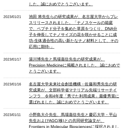
した。誠におめでとうございます。
池田 将先生らの研究成果が、名古屋大学からプレ
2023/01/21
スリリースされました。「ナノスケールの箱庭
で、ペプチド分子を集めた草原をつくり、DNA分
子を伸長してナノサイズの花を咲かせることに成
功-生体適合性の高い新たなナノ材料として、その
応用に期待-」
湯川博先生と馬場嘉信先生の研究成果が、
2023/01/17
Precision Medicineに掲載されました。 誠におめで
とうございます。
名古屋大学未来社会創造機構・佐藤和秀先生の研
2023/01/16
究成果が、文部科学省マテリアル先端リサーチイ
ンフラ 令和4年度「秀でた利用成果」最優秀賞に
選ばれました。誠におめでとうございます。
小野島大介先生、馬場嘉信先生と慶応大学・平山
2023/01/11
先生およびAGC(株)との共同研究論文が、
Frontiers in Molecular Biosciencesに採択されまし