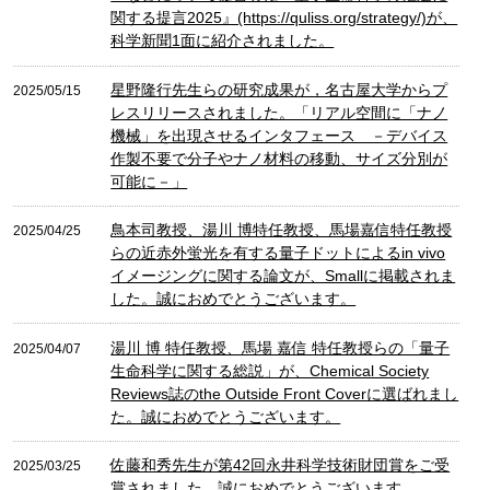
関する提言2025』(https://quliss.org/strategy/)が、
科学新聞1面に紹介されました。
星野隆行先生らの研究成果が，名古屋大学からプ
2025/05/15
レスリリースされました。「リアル空間に「ナノ
機械」を出現させるインタフェース －デバイス
作製不要で分子やナノ材料の移動、サイズ分別が
可能に－」
鳥本司教授、湯川 博特任教授、馬場嘉信特任教授
2025/04/25
らの近赤外蛍光を有する量子ドットによるin vivo
イメージングに関する論文が、Smallに掲載されま
した。誠におめでとうございます。
湯川 博 特任教授、馬場 嘉信 特任教授らの「量子
2025/04/07
生命科学に関する総説」が、Chemical Society
Reviews誌のthe Outside Front Coverに選ばれまし
た。誠におめでとうございます。
佐藤和秀先生が第42回永井科学技術財団賞をご受
2025/03/25
賞されました。誠におめでとうございます。