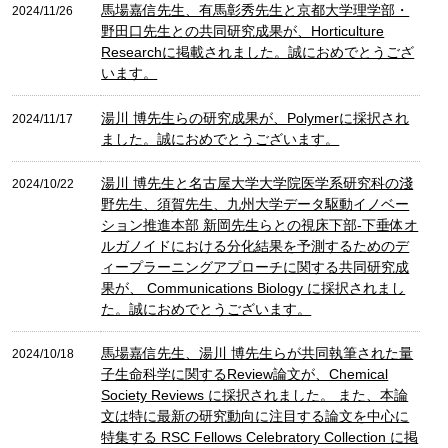
馬場嘉信先生、有馬彰秀先生と京都大学理学部・
2024/11/26
野田口先生との共同研究成果が、Horticulture
Researchに掲載されました。誠におめでとうござ
います。
湯川 博先生らの研究成果が、Polymerに採択され
2024/11/17
ました。誠におめでとうございます。
湯川 博先生と名古屋大学大学院医学系研究科の淺
2024/10/22
野先生、須賀先生、九州大学データ駆動イノベー
ション推進本部 新岡先生らとの視床下部-下垂体オ
ルガノイドにおける分化結果を予測するためのデ
ィープラーニングアプローチに関する共同研究成
果が、 Communications Biology に採択されまし
た。誠におめでとうございます。
馬場嘉信先生、湯川 博先生らが共同執筆された量
2024/10/18
子生命科学に関するReview論文が、Chemical
Society Reviews に採択されました。 また、本論
文は特に最新の研究動向に注目する論文を中心に
特集する RSC Fellows Celebratory Collection に掲