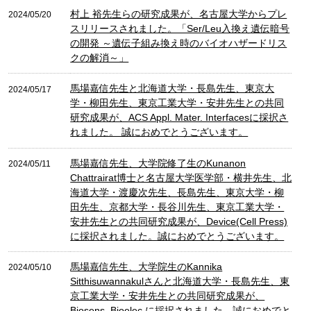
村上 裕先生らの研究成果が、名古屋大学からプレ
2024/05/20
スリリースされました。「Ser/Leu入換え遺伝暗号
の開発 ～遺伝子組み換え時のバイオハザードリス
クの解消～」
馬場嘉信先生と北海道大学・長島先生、東京大
2024/05/17
学・柳田先生、東京工業大学・安井先生との共同
研究成果が、ACS Appl. Mater. Interfacesに採択さ
れました。 誠におめでとうございます。
馬場嘉信先生、大学院修了生のKunanon
2024/05/11
Chattrairat博士と名古屋大学医学部・横井先生、北
海道大学・渡慶次先生、長島先生、東京大学・柳
田先生、京都大学・長谷川先生、東京工業大学・
安井先生との共同研究成果が、Device(Cell Press)
に採択されました。誠におめでとうございます。
馬場嘉信先生、大学院生のKannika
2024/05/10
Sitthisuwannakulさんと北海道大学・長島先生、東
京工業大学・安井先生との共同研究成果が、
Biosens. Bioelec.に採択されました。誠におめでと