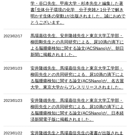
学・谷口先生、甲南大学・杉本先生と編集した著
書｢生体分子環境の化学 分子夾雑と1分子で解き
明かす生体の挙動｣が出版されました。誠におめで
とうございます。
馬場嘉信先生、安井隆雄先生と東京大学工学部・
2023/02/17
柳田剛先生との共同研究による、尿10滴の滴下に
よる脳腫瘍検知に関する論文(ACSNano)が、朝日
新聞に掲載されました。
安井隆雄先生、馬場嘉信先生と東京大学工学部・
2023/01/23
柳田先生との共同研究による、尿10滴の滴下によ
る脳腫瘍検知に関する論文(ACSNano)が、名古屋
大学、東京大学からプレスリリースされました。
安井隆雄先生、馬場嘉信先生と東京大学工学部・
2023/01/23
柳田先生との共同研究による、尿10滴の滴下によ
る脳腫瘍検知に関する論文(ACSNano)が、日本経
済新聞電子版に掲載されました。
安井隆雄先生と馬場嘉信先生の著書が出版されま
2023/01/22