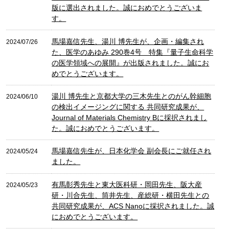
版に選出されました。誠におめでとうございま
す。
馬場嘉信先生、湯川 博先生が、企画・編集され
2024/07/26
た、医学のあゆみ 290巻4号 特集『量子生命科学
の医学領域への展開』が出版されました。誠にお
めでとうございます。
湯川 博先生と京都大学の三木先生とのがん幹細胞
2024/06/10
の検出イメージングに関する 共同研究成果が、
Journal of Materials Chemistry Bに採択されまし
た。誠におめでとうございます。
馬場嘉信先生が、日本化学会 副会長にご就任され
2024/05/24
ました。
有馬彰秀先生と東大医科研・岡田先生、阪大産
2024/05/23
研・川合先生、筒井先生、産総研・横田先生との
共同研究成果が、ACS Nanoに採択されました。誠
におめでとうございます。