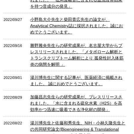
を持つ音成分の発見」
小野島大介先生と柴田貴広先生の論文が、
2022/09/27
Analytical Chemistry誌に採択されました。誠にお
めでとうございます。
勝野雅央先生らの研究成果が、名古屋大学からプ
2022/09/16
レスリリースされました。「メタボローム解析と
トランスクリプトーム解析により 孤発性封入体筋
炎の病態を解明 」
湯川博先生に関する記事が、医薬経済に掲載され
2022/09/01
ました。 誠におめでとうございます。
加藤昌志先生らの研究成果が、プレスリリースさ
2022/08/29
れました。「水に含まれる硫化水素（H2S）を高
効率かつ迅速に吸着できる浄化材の開発」
湯川博先生と佐藤和秀先生、NIH・小林久隆先生と
2022/08/22
の共同研究論文(Bioengineering & Translational