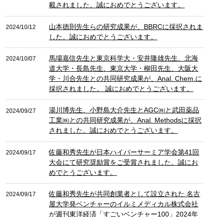
載されました。誠におめでとうございます。
山本徳則先生らの研究成果が、BBRCに採択されま
2024/10/12
した。誠におめでとうございます。
馬場嘉信先生と東京科学大・安井隆雄先生、北海
2024/10/07
道大学・長島先生、東京大学・柳田先生、大阪大
学・川合先生との共同研究成果が、Anal. Chem.に
採択されました。 誠におめでとうございます。
湯川博先生、小野島大介先生とAGC㈱と武田薬品
2024/09/27
工業㈱との共同研究成果が、Anal. Methodsに採択
されました。誠におめでとうございます。
佐藤和秀先生が日本ハイパーサーミア学会第41回
2024/09/17
大会にて研究奨励賞をご受賞されました。誠にお
めでとうございます。
佐藤和秀先生が共同創業者として設立された 名古
2024/09/17
屋大学発ベンチャーのイルミメディカル株式会社
が週刊東洋経済「すごいベンチャー100」2024年