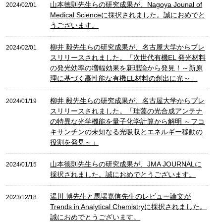
山本徳則先生らの研究成果が、Nagoya Jounal of
2024/02/01
Medical Scienceに採択されました。誠におめでと
うございます。
柳井 毅先生らの研究成果が、名古屋大学からプレ
2024/02/01
スリリースされました。「次世代有機EL 発光材料
の発光効率の増幅効果を新理論から発見！～新原
理に基づく高性能な有機EL材料の創出に光～」
柳井 毅先生らの研究成果が、名古屋大学からプレ
2024/01/19
スリリースされました。「珪藻の光合成アンテナ
の特異な光学機能を量子化学計算から解明 ～フコ
キサンチンの未知なる光吸収とエネルギー移動の
役割を発見～」
山本徳則先生らの研究成果が、JMA JOURNALに
2024/01/15
採択されました。誠におめでとうございます。
湯川 博先生と馬場嘉信先生のレビュー論文が
2023/12/18
Trends in Analytical Chemistryに採択されました。
誠におめでとうございます。