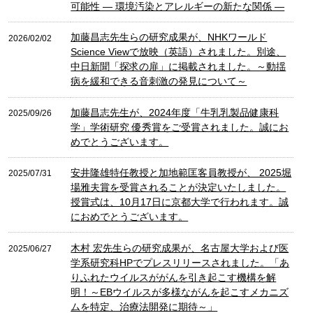
可能性 ― 環境汚染とアレルギーの新たな関係 ―
加藤昌志先生らの研究成果が、NHKワールド
2026/02/02
Science Viewで放映（英語）されました。別途、
中日新聞「探求の扉」に掲載されました。～動揺
病を緩和できる音刺激の発見について～
加藤昌志先生が、2024年度「牛乳乳製品健康科
2025/09/26
学」学術研究 優秀賞をご受賞されました。誠にお
めでとうございます。
安井隆雄特任教授と加地範匡客員教授が、 2025堀
2025/07/31
場雅夫賞を受賞されることが決定いたしました。
授賞式は、10月17日に京都大学で行われます。誠
におめでとうございます。
木村 宏先生らの研究成果が、名古屋大学および医
2025/06/27
学系研究科HPでプレスリリースされました。「あ
りふれたウイルスががんを引き起こす機構を解
明！～EBウイルスが多様ながんを起こすメカニズ
ムを特定、治療法開発に期待～」