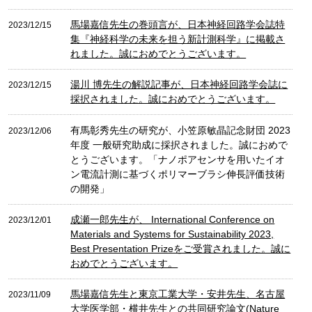
馬場嘉信先生の巻頭言が、日本神経回路学会誌特
2023/12/15
集『神経科学の未来を担う新計測科学』に掲載さ
れました。誠におめでとうございます。
湯川 博先生の解説記事が、日本神経回路学会誌に
2023/12/15
採択されました。誠におめでとうございます。
有馬彰秀先生の研究が、小笠原敏晶記念財団 2023
2023/12/06
年度 一般研究助成に採択されました。誠におめで
とうございます。「ナノポアセンサを用いたイオ
ン電流計測に基づくポリマーブラシ伸長評価技術
の開発」
成瀬一郎先生が、 International Conference on
2023/12/01
Materials and Systems for Sustainability 2023,
Best Presentation Prizeをご受賞されました。誠に
おめでとうございます。
馬場嘉信先生と東京工業大学・安井先生、名古屋
2023/11/09
大学医学部・横井先生との共同研究論文(Nature