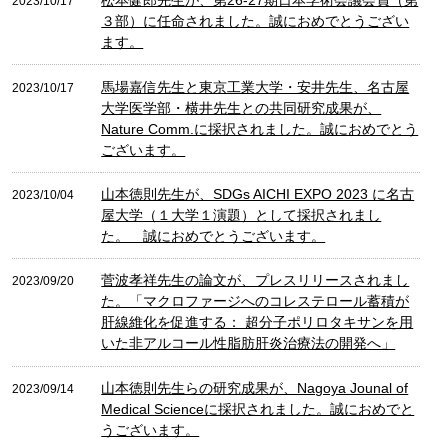
松本健郎先生が、第26-27期日本学術会議会員（第
2023/10/17
３部）に任命されました。誠におめでとうござい
ます。
馬場嘉信先生と東京工業大学・安井先生、名古屋
2023/10/17
大学医学部・横井先生との共同研究成果が、
Nature Comm.に採択されました。誠におめでとう
ございます。
山本徳則先生が、SDGs AICHI EXPO 2023 に名古
2023/10/04
屋大学（１大学１演題）として採択されまし
た。 誠におめでとうございます。
菅波孝祥先生の論文が、プレスリリースされまし
2023/09/20
た。「マクロファージへのコレステロール蓄積が
肝線維化を促進する： 超分子ポリロタキサンを用
いた非アルコール性脂肪肝炎治療法の開発へ」
山本徳則先生らの研究成果が、Nagoya Jounal of
2023/09/14
Medical Scienceに採択されました。誠におめでと
うございます。