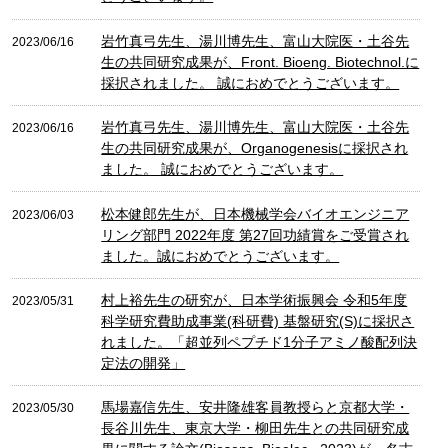
岩竹真弓先生、湯川博先生、富山大院医・土谷先
2023/06/16
生の共同研究成果が、Front. Bioeng. Biotechnol.に
採択されました。 誠におめでとうございます。
岩竹真弓先生、湯川博先生、富山大院医・土谷先
2023/06/16
生の共同研究成果が、Organogenesisに採択され
ました。 誠におめでとうございます。
松本健郎先生が、日本機械学会バイオエンジニア
2023/06/03
リング部門 2022年度 第27回功績賞をご受賞され
ました。誠におめでとうございます。
村上裕先生の研究が、日本学術振興会 令和5年度
2023/05/31
科学研究費助成事業(科研費) 基盤研究(S)に採択さ
れました。「超並列ペプチド1分子アミノ酸配列決
定法の開発」
馬場嘉信先生、安井隆雄客員教授らと京都大学・
2023/05/30
長谷川先生、東京大学・柳田先生との共同研究成