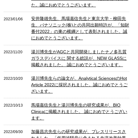
た。誠におめでとうございます。
安井隆雄先生、馬場嘉信先生と東京大学・柳田先
2023/01/06
生、パナソニック(株)との共同出願特許が、「知財
番付2022」の東の横綱として表彰されました。誠
におめでとうございます。
湯川博先生がAGCと共同開発しましたナノ多孔質
2022/11/20
ガラスデバイスに 関する総説が、NEW GLASSに
掲載されました。 誠におめでとうございます。
湯川博先生らの論文が、Analytical SciencesのHot
2022/10/20
Article 2022に採択されました。誠におめでとうご
ざいます。
馬場嘉信先生と湯川博先生の研究成果が、BIO
2022/10/13
Clinicaに掲載されました。 誠におめでとうござい
ます。
加藤昌志先生らの研究成果が、プレスリリースさ
2022/09/30
れました。「低周波騒音に含まれる血流改善効果