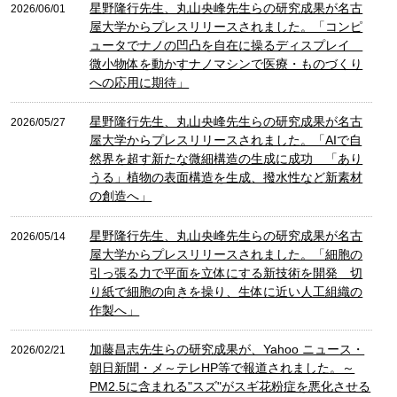
星野隆行先生、丸山央峰先生らの研究成果が名古
2026/06/01
屋大学からプレスリリースされました。「コンピ
ュータでナノの凹凸を自在に操るディスプレイ
微小物体を動かすナノマシンで医療・ものづくり
への応用に期待」
星野隆行先生、丸山央峰先生らの研究成果が名古
2026/05/27
屋大学からプレスリリースされました。「AIで自
然界を超す新たな微細構造の生成に成功 「あり
うる」植物の表面構造を生成、撥水性など新素材
の創造へ」
星野隆行先生、丸山央峰先生らの研究成果が名古
2026/05/14
屋大学からプレスリリースされました。「細胞の
引っ張る力で平面を立体にする新技術を開発 切
り紙で細胞の向きを操り、生体に近い人工組織の
作製へ」
加藤昌志先生らの研究成果が、Yahoo ニュース・
2026/02/21
朝日新聞・メ～テレHP等で報道されました。～
PM2.5に含まれる"スズ"がスギ花粉症を悪化させる