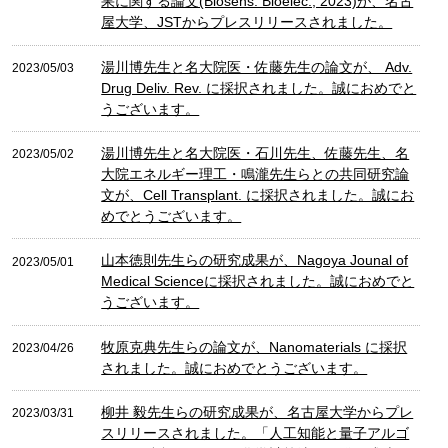
果に関する論文(Biosens. Bioelec., 2023)が、名古
屋大学、JSTからプレスリリースされました。
湯川博先生と名大院医・佐藤先生の論文が、 Adv.
2023/05/03
Drug Deliv. Rev. に採択されました。誠におめでと
うございます。
湯川博先生と名大院医・石川先生、佐藤先生、名
2023/05/02
大院エネルギー理工・鳴瀧先生らとの共同研究論
文が、Cell Transplant. に採択されました。誠にお
めでとうございます。
山本徳則先生らの研究成果が、Nagoya Jounal of
2023/05/01
Medical Scienceに採択されました。誠におめでと
うございます。
牧原克典先生らの論文が、Nanomaterials に採択
2023/04/26
されました。誠におめでとうございます。
柳井 毅先生らの研究成果が、名古屋大学からプレ
2023/03/31
スリリースされました。「人工知能と量子アルゴ