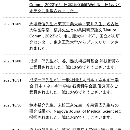
Comm., 2023)が、日本経済新聞Web版、日経バイ
オテクに掲載されました。
馬場嘉信先生と東京工業大学・安井先生、名古屋
2023/11/09
大学医学部・横井先生との共同研究論文(Nature
Comm., 2023)が、名古屋大学、JST、国立がん研
究センター、東京工業大学からプレスリリースさ
れました。
成瀬一郎先生が、谷川熱技術振興基金 熱技術賞を
2023/11/08
ご受賞されました。誠におめでとうございます。
成瀬一郎先生が、一般社団法人日本エネルギー学
2023/10/31
会 日本エネルギー学会 石炭科学会議 優秀賞をご
受賞されました。誠におめでとうございます。
鈴木裕介先生、末松三奈先生、今泉貴広先生らの
2023/10/30
研究成果が、Nagoya Jounal of Medical Scienceに
採択されました。誠におめでとうございます。